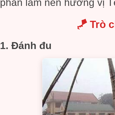
phần làm nên hương vị Tế
🪁 Trò 
1. Đánh đu