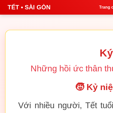
TẾT • SÀI GÒN
Trang 
Ký
Những hồi ức thân t
🧒 Kỷ ni
Với nhiều người, Tết tu